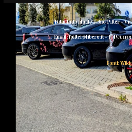
Ditta Individuale Fabio Pittei - Vi
Email: fpittei@libero.it - P. IVA 
Fonti: Wikip