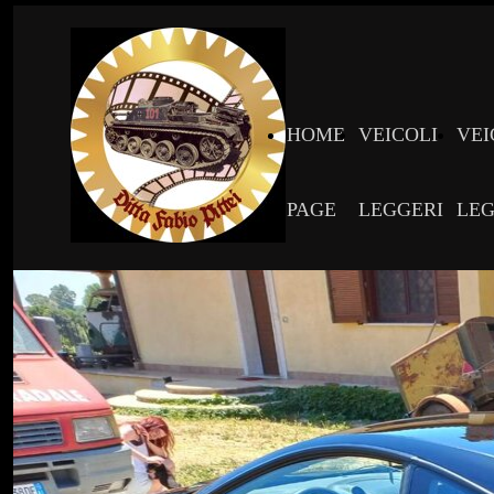
HOME
VEICOLI
VEI
PAGE
LEGGERI
LEG
CIVILI
MIL