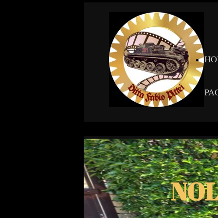
HO
PA
NOL