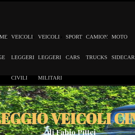
ME
VEICOLI
VEICOLI
SPORT
CAMION
MOTO
GE
LEGGERI
LEGGERI
CARS
TRUCKS
SIDECAR
CIVILI
MILITARI
EGGIO VEICOLI C
di Fabio Pittei