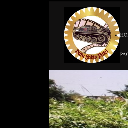
HO
PA