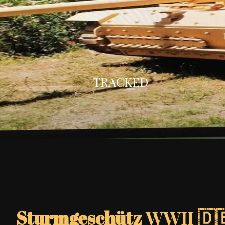
TRACKED
WWII 🇩
Sturmgeschütz