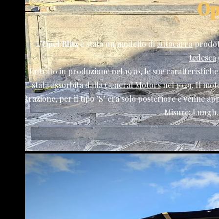
Op
L'
Opel Blitz
è stato un modello di
autocarro
prodot
tedesca
Entrato in produzione nel
1930
, le sue caratteristic
stata assorbita dalla
General Motors
nel
1929
. Il mot
trazione, per il tipo "S" era solo posteriore e venne a
Misure: Lungh. 